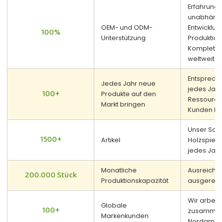
Erfahrung 
unabhängi
OEM- und ODM-
Entwicklun
100%
Unterstützung
Produktion
Komplettl
weltweiten
Entsprech
Jedes Jahr neue
jedes Jahr
100+
Produkte auf den
Ressourcen
Markt bringen
Kunden ber
Unser Sort
1500+
Artikel
Holzspielz
jedes Jahr 
Monatliche
Ausreiche
200.000 Stück
Produktionskapazität
ausgereif
Wir arbeit
Globale
100+
zusammen,
Markenkunden
Nordamerik