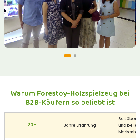
Warum Forestoy-Holzspielzeug bei
B2B-Käufern so beliebt ist
Seit über 
20+
Jahre Erfahrung
und belief
Markenhers