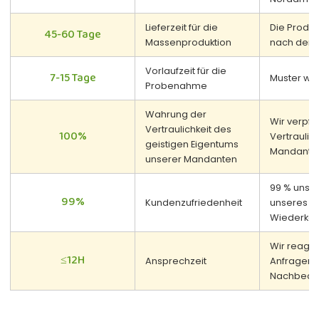
Lieferzeit für die
Die Produ
45-60 Tage
Massenproduktion
nach der 
Vorlaufzeit für die
7-15 Tage
Muster wer
Probenahme
Wahrung der
Wir verpfl
Vertraulichkeit des
100%
Vertraulic
geistigen Eigentums
Mandante
unserer Mandanten
99 % unser
99%
Kundenzufriedenheit
unseres Se
Wiederkauf
Wir reagie
≤12H
Ansprechzeit
Anfragen 
Nachbearb