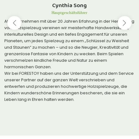
Susan Zhang
Leiter der Forschungs- und Entwicklungsabteilung
Bei Forestoy geben wir uns nicht mit oberflächlichen
Spielzeugfunktionen zufrieden. Stattdessen tauchen wir tief in
die realen Momente des Familienlebens ein:
Wie kann die Neugier eines Kindes beim Spielen geschützt
werden?
Wie kann das Bedürfnis der Eltern nach sinnvoller Interaktion
während der Begleitung erfüllt werden?
Wir konzipieren unsere Produkte als unaufdringliche Partner –
verständnisvoll, unterstützend, aber niemals aufdringlich.
Jedes Forestoy-Produkt trägt unsere Antwort in sich: Hergestellt
aus den Gaben der Natur, geleitet von echter Handwerkskunst,
geschaffen für lebenslange Freundschaft statt für kurzlebige
Trends. Mit jedem Gebrauch tragen unsere Spielzeuge zur
Freude des Kindes und zum Glück der ganzen Familie bei.
Dies ist die Produktüberzeugung, der wir stets treu geblieben
sind.