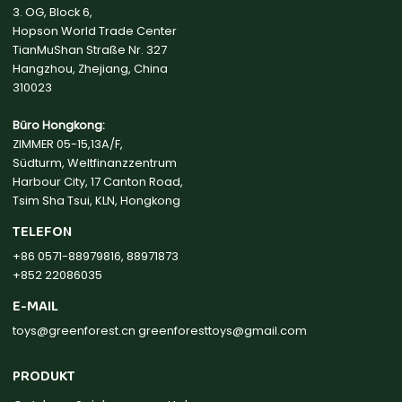
3. OG, Block 6,
Hopson World Trade Center
TianMuShan Straße Nr. 327
Hangzhou, Zhejiang, China
310023
Büro Hongkong:
ZIMMER 05-15,13A/F,
Südturm, Weltfinanzzentrum
Harbour City, 17 Canton Road,
Tsim Sha Tsui, KLN, Hongkong
TELEFON
+86 0571-88979816, 88971873
+852 22086035
E-MAIL
toys@greenforest.cn
greenforesttoys@gmail.com
PRODUKT