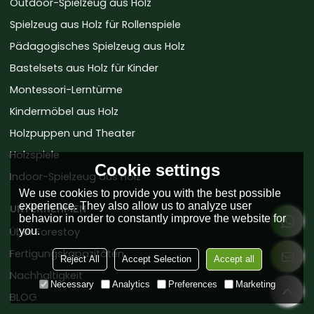
Outdoor-Spielzeug aus Holz
Spielzeug aus Holz für Rollenspiele
Pädagogisches Spielzeug aus Holz
Bastelsets aus Holz für Kinder
Montessori-Lerntürme
Kindermöbel aus Holz
Holzpuppen und Theater
Holzspiele
Cookie settings
Indoor-Spielzeug aus Holz
We use cookies to provide you with the best possible
experience. They also allow us to analyze user
UNTERNEHMEN
behavior in order to constantly improve the website for
you.
Über Forestoy
Fertigungskapazitäten
Reject All
Accept Selection
Accept all
Nachhaltigkeit
Necessary
Analytics
Preferences
Marketing
BLOG