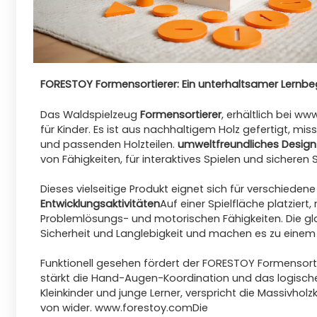
FORESTOY Formensortierer: Ein unterhaltsamer Lernbeg
Das Waldspielzeug
Formensortierer
, erhältlich bei
www
für Kinder. Es ist aus nachhaltigem Holz gefertigt, m
und passenden Holzteilen.
umweltfreundliches Design
von Fähigkeiten, für interaktives Spielen und sicheren 
Dieses vielseitige Produkt eignet sich für verschied
Entwicklungsaktivitäten
Auf einer Spielfläche platziert
Problemlösungs- und motorischen Fähigkeiten. Die gla
Sicherheit und Langlebigkeit und machen es zu einem b
Funktionell gesehen fördert der FORESTOY Formensortie
stärkt die Hand-Augen-Koordination und das logisc
Kleinkinder und junge Lerner, verspricht die Massivho
von wider.
www.forestoy.com
Die