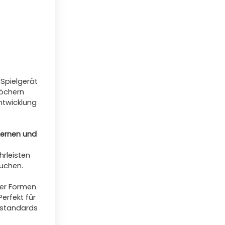
 Spielgerät
Löchern
ntwicklung
 Lernen und
rleisten
suchen.
der Formen
 Perfekt für
tsstandards