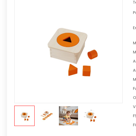
T
P
E
M
M
A
A
M
F
O
V
F
F