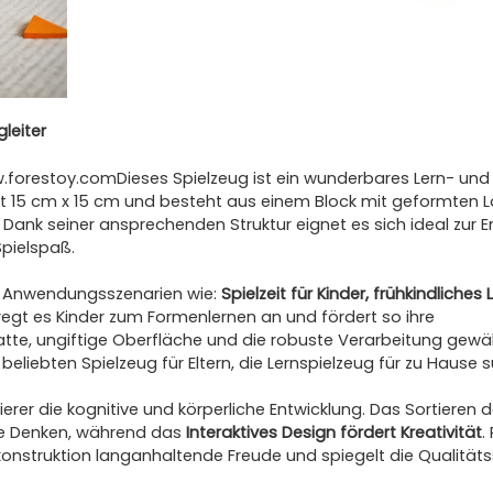
leiter
.forestoy.com
Dieses Spielzeug ist ein wunderbares Lern- und
isst 15 cm x 15 cm und besteht aus einem Block mit geformten 
Dank seiner ansprechenden Struktur eignet es sich ideal zur E
Spielspaß.
ene Anwendungsszenarien wie:
Spielzeit für Kinder, frühkindliches
, regt es Kinder zum Formenlernen an und fördert so ihre
tte, ungiftige Oberfläche und die robuste Verarbeitung gewäh
eliebten Spielzeug für Eltern, die Lernspielzeug für zu Hause 
rer die kognitive und körperliche Entwicklung. Das Sortieren 
he Denken, während das
Interaktives Design fördert Kreativität
.
lzkonstruktion langanhaltende Freude und spiegelt die Qualitä