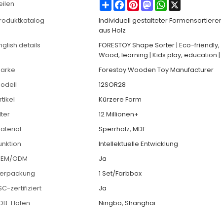
Share
Facebook
Pinterest
Mastodon
WhatsApp
X
eilen
roduktkatalog
Individuell gestalteter Formensortiere
aus Holz
nglish details
FORESTOY Shape Sorter | Eco-friendly, I
Wood, learning | Kids play, education 
arke
Forestoy Wooden Toy Manufacturer
odell
12SOR28
rtikel
Kürzere Form
lter
12 Millionen+
aterial
Sperrholz, MDF
unktion
Intellektuelle Entwicklung
EM/ODM
Ja
erpackung
1 Set/Farbbox
SC-zertifiziert
Ja
OB-Hafen
Ningbo, Shanghai