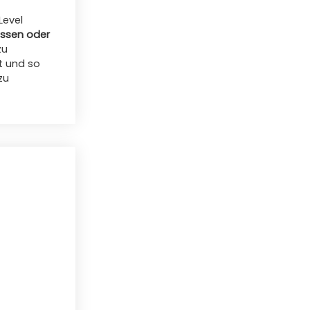
Level
essen oder
zu
t und so
zu