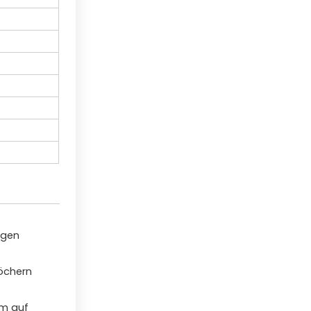
igen
öchern
rm auf