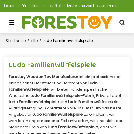
Lösungen für die kundenspezifische Herstellung von Holzspielzeug
Startseite
alle
/
/
Ludo Familienwürfelspiele
Ludo Familienwürfelspiele
Forestoy Wooden Toy Manufacturer
ist ein professioneller
chinesischer Hersteller und Lieferant von
Ludo
Familienwürfelspiele
, wir bieten kundenspezifische
Wholeslae
Ludo Familienwürfelspiele
-Fabrik, Private Label
Ludo Familienwürfelspiele
und
Ludo Familienwürfelspiele
Auftragsfertigung. Kontaktieren Sie uns jetzt, um das beste
Angebot für
Ludo Familienwürfelspiele
zu erhalten. , wir
werden in angemessener Zeit antworten, wir sind nicht der
niedrigste Preis von
Ludo Familienwürfelspiele
, aber wir
werden Ihnen einen besseren Service bieten.