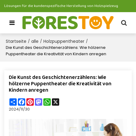
Lösungen für die kundenspezifische Herstellung von Holzspielzeug
Startseite
alle
Holzpuppentheater
/
/
/
Die Kunst des Geschichtenerzählens: Wie hölzerne
Puppentheater die Kreativität von Kindern anregen
Die Kunst des Geschichtenerzählens: Wie
hölzerne Puppentheater die Kreativität von
Kindern anregen
Share
Facebook
Pinterest
Mastodon
WhatsApp
X
2024/11/30