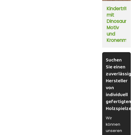
Kindertritth
mit
Dinosaurier-
Motiv
und
Kronenmust
Suchen
Sie einen
zuverlässige
Hersteller
von
individuell
gefertigtem
Holzspielzeu
Wir
können
unseren