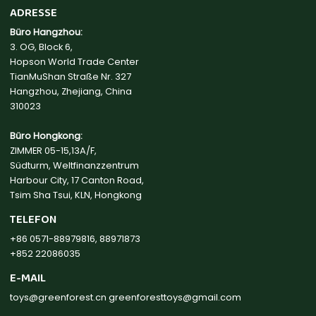
ADRESSE
Büro Hangzhou:
3. OG, Block 6,
Hopson World Trade Center
TianMuShan Straße Nr. 327
Hangzhou, Zhejiang, China
310023
Büro Hongkong:
ZIMMER 05-15,13A/F,
Südturm, Weltfinanzzentrum
Harbour City, 17 Canton Road,
Tsim Sha Tsui, KLN, Hongkong
TELEFON
+86 0571-88979816, 88971873
+852 22086035
E-MAIL
toys@greenforest.cn
greenforesttoys@gmail.com