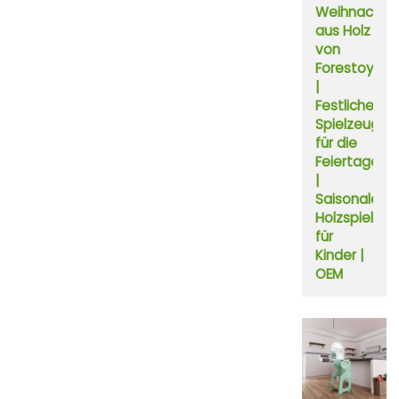
Weihnachts
aus Holz
von
Forestoy
|
Festliches
Spielzeug
für die
Feiertage
|
Saisonales
Holzspielzeu
für
Kinder |
OEM