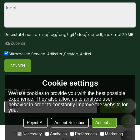
Unterstützt nur .rar/.zip/.jpg/.png/.gif/.doc/.xls/.pdf, maximal 20 MB
Zubehör
Stimme ich Service-Artikel zu,
Service-Artikel
SENDEN
Cookie settings
TEILEN AUF
We use cookies to provide you with the best possible
experience. They also allow us to analyze user
behavior in order to constantly improve the website for
you.
Reject All
Accept Selection
Accept all
Copyright © 2026
Green Forest Toys & Gifts Co., Ltd.
Support By
Necessary
Analytics
Preferences
Marketing
BEE Cloud