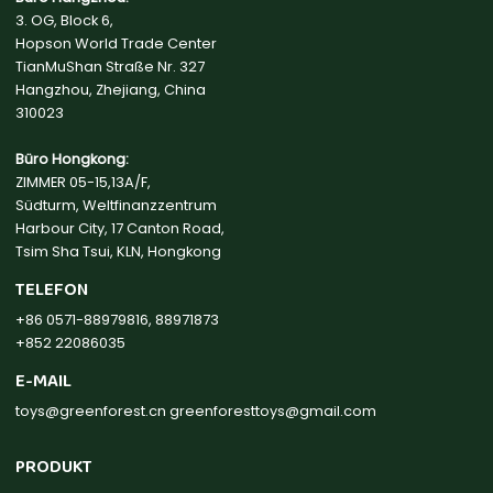
3. OG, Block 6,
Hopson World Trade Center
TianMuShan Straße Nr. 327
Hangzhou, Zhejiang, China
310023
Büro Hongkong:
ZIMMER 05-15,13A/F,
Südturm, Weltfinanzzentrum
Harbour City, 17 Canton Road,
Tsim Sha Tsui, KLN, Hongkong
TELEFON
+86 0571-88979816, 88971873
+852 22086035
E-MAIL
toys@greenforest.cn
greenforesttoys@gmail.com
PRODUKT