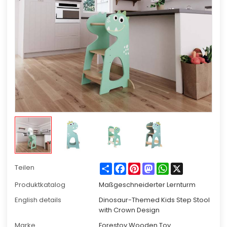
Share
Facebook
Pinterest
Mastodon
WhatsApp
X
Teilen
Produktkatalog
Maßgeschneiderter Lernturm
English details
Dinosaur-Themed Kids Step Stool
with Crown Design
Marke
Forestoy Wooden Toy