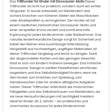
Das
Tritthocker für Kinder mit Dinosaurier-Motiv
Dieser
Tritthocker ist nicht nur praktisch, sondern auch ein echter
Hingucker. Er wurde entwickelt, um Kleinkindern das
sichere Erreichen von höheren Stellen wie Waschbecken
oder Arbeitsplatten zu ermöglichen. Der Hocker ist mit
einem niedlichen, farbenfrohen Dinosaurier-Motiv und
einer verspielten Krone verziert und somit eine tolle
Ergänzung für jedes Kinderzimmer oder Badezimmer. Das
robuste, kinderfreundliche Design sorgt für Sicherheit und
bietet den Kleinen eine zuverlässige Unterstützung.
Hergestellt aus hochwertigen, ungiftigen Materialien, ist
dieser Tritthocker langlebig und leicht zu reinigen. Dank
der abgerundeten Kanten und des geringen Gewichts
lässt er sich von Kindern mühelos bewegen. Das fröhliche
Dinosaurier-Design in sanften Pastellfarben wird Kinder
begeistern und ihre Selbstständigkeit fördern, wenn sie
den Hocker zum Erreichen von Spielzeug, zum
Händewaschen oder für andere alltägliche Aufgaben
nutzen. Dieser Tritthocker unterstützt die motorischen
Fähigkeiten und das Selbstvertrauen von Kleinkindern, da
sie neue Herausforderungen mit Leichtigkeit meistern.
Ideal für Kinder ab 2 Jahren – ein praktisches und
charmantes Accessoire für jedes Kinderzimmer.