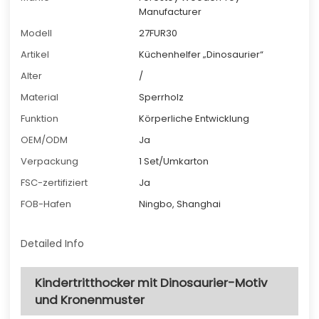
Manufacturer
Modell
27FUR30
Artikel
Küchenhelfer „Dinosaurier“
Alter
/
Material
Sperrholz
Funktion
Körperliche Entwicklung
OEM/ODM
Ja
Verpackung
1 Set/Umkarton
FSC-zertifiziert
Ja
FOB-Hafen
Ningbo, Shanghai
Detailed Info
Kindertritthocker mit Dinosaurier-Motiv
und Kronenmuster