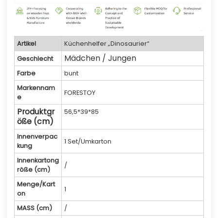
Artikel
Küchenhelfer „Dinosaurier“
Mädchen / Jungen
Geschlecht
Farbe
bunt
Markennam
FORESTOY
e
Produktgr
56,5*39*85
öße (cm)
Innenverpac
1 Set/Umkarton
kung
Innenkartong
/
röße (cm)
Menge/Kart
1
on
MASS (cm)
/