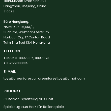
TianMuShan Straße Nr. 327
Hangzhou, Zhejiang, China
310023
Büro Hongkong:
ZIMMER 05-15,13A/F,
Südturm, Weltfinanzzentrum
Harbour City, 17 Canton Road,
Tsim Sha Tsui, KLN, Hongkong
TELEFON
+86 0571-88979816, 88971873
+852 22086035
E-MAIL
toys@greenforest.cn
greenforesttoys@gmail.com
PRODUKT
Outdoor-Spielzeug aus Holz
Spielzeug aus Holz für Rollenspiele