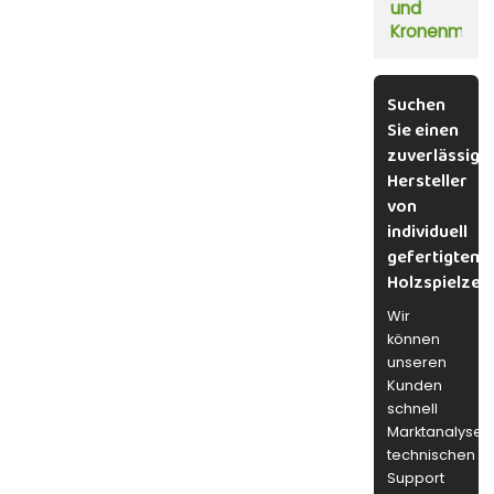
und
Kronenmust
Suchen
Sie einen
zuverlässige
Hersteller
von
individuell
gefertigtem
Holzspielzeu
Wir
können
unseren
Kunden
schnell
Marktanalysen
technischen
Support