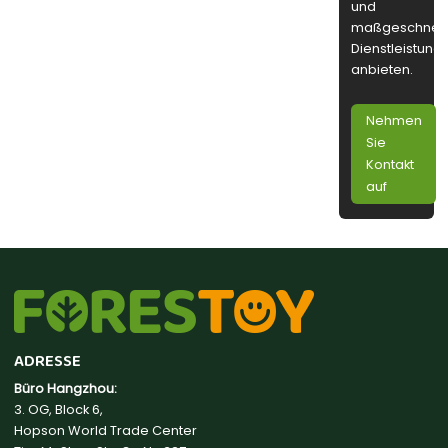
und
maßgeschneid
Dienstleistung
anbieten.
Nehmen
Sie
Kontakt
auf
ADRESSE
Büro Hangzhou:
3. OG, Block 6,
Hopson World Trade Center