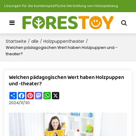
Lösungen für die kundenspezifische Herstellung von Holzspielzeug
Startseite
alle
Holzpuppentheater
/
/
/
Welchen pädagogischen Wert haben Holzpuppen und -
theater?
Welchen pädagogischen Wert haben Holzpuppen
und -theater?
Share
Facebook
Pinterest
Mastodon
WhatsApp
X
2024/11/30