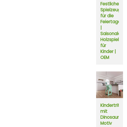
Festliches
Spielzeug
für die
Feiertage
|
Saisonales
Holzspielzeu
für
Kinder |
OEM
Kindertritth
mit
Dinosaurier-
Motiv