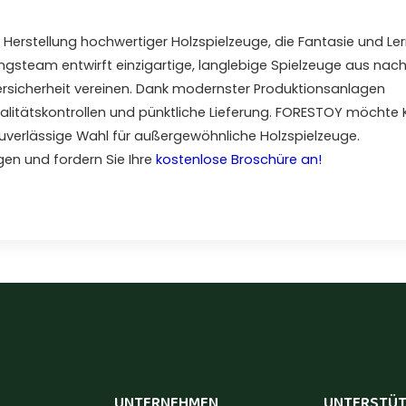
 Herstellung hochwertiger Holzspielzeuge, die Fantasie und Le
gsteam entwirft einzigartige, langlebige Spielzeuge aus nach
rsicherheit vereinen. Dank modernster Produktionsanlagen
Qualitätskontrollen und pünktliche Lieferung. FORESTOY möchte 
 zuverlässige Wahl für außergewöhnliche Holzspielzeuge.
gen und fordern Sie Ihre
kostenlose Broschüre an!
UNTERNEHMEN
UNTERSTÜ