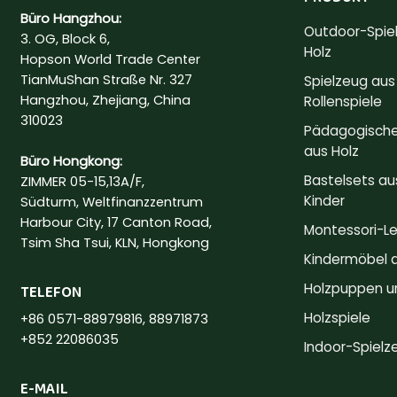
Büro Hangzhou:
Outdoor-Spie
3. OG, Block 6,
Holz
Hopson World Trade Center
TianMuShan Straße Nr. 327
Spielzeug aus 
Hangzhou, Zhejiang, China
Rollenspiele
310023
Pädagogische
aus Holz
Büro Hongkong:
Bastelsets aus
ZIMMER 05-15,13A/F,
Kinder
Südturm, Weltfinanzzentrum
Harbour City, 17 Canton Road,
Montessori-L
Tsim Sha Tsui, KLN, Hongkong
Kindermöbel a
Holzpuppen u
TELEFON
Holzspiele
+86 0571-88979816, 88971873
+852 22086035
Indoor-Spielz
E-MAIL