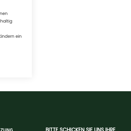
rnen
haltig
Kindern ein
TZUNG
BITTE SCHICKEN SIE UNS IHRE