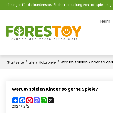
Lösungen für die kundenspezifische Herstellung von Holzspielzeug
Heim
Erkunde den verspielten Wald
/
/
/
Warum spielen Kinder so ger
Startseite
alle
Holzspiele
Warum spielen Kinder so gerne Spiele?
Share
Facebook
Pinterest
Mastodon
WhatsApp
X
2024/12/2