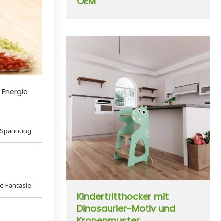
OEM
 Energie
 Spannung:
nd Fantasie:
Kindertritthocker mit
Dinosaurier-Motiv und
Kronenmuster