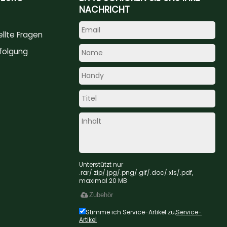
NACHRICHT
ellte Fragen
folgung
Unterstützt nur
.rar/.zip/.jpg/.png/.gif/.doc/.xls/.pdf,
maximal 20 MB
Zubehör
Stimme ich Service-Artikel zu,
Service-
Artikel