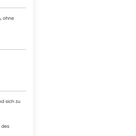
n, ohne
nd sich zu
 des