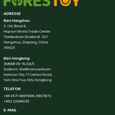
ADRESSE
Büro Hangzhou:
3. OG, Block 6,
Hopson World Trade Center
TianMuShan Straße Nr. 327
Hangzhou, Zhejiang, China
310023
Büro Hongkong:
ZIMMER 05-15,13A/F,
Südturm, Weltfinanzzentrum
Harbour City, 17 Canton Road,
Tsim Sha Tsui, KLN, Hongkong
TELEFON
+86 0571-88979816, 88971873
+852 22086035
E-MAIL