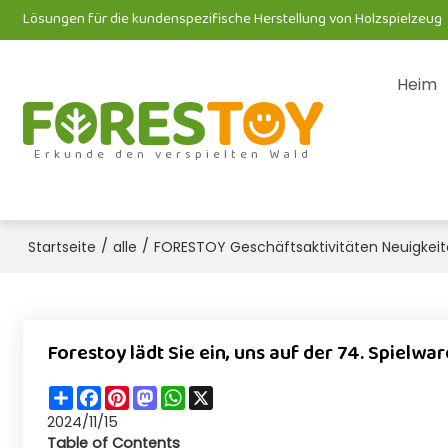
Lösungen für die kundenspezifische Herstellung von Holzspielzeug
Heim
Erkunde den verspielten Wald
/
/
Startseite
alle
FORESTOY Geschäftsaktivitäten Neuigkei
Forestoy lädt Sie ein, uns auf der 74. Spielw
Share
Facebook
Pinterest
Mastodon
WhatsApp
X
2024/11/15
Table of Contents