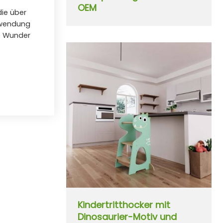
OEM
die über
nwendung
ie Wunder
Kindertritthocker mit
Dinosaurier-Motiv und