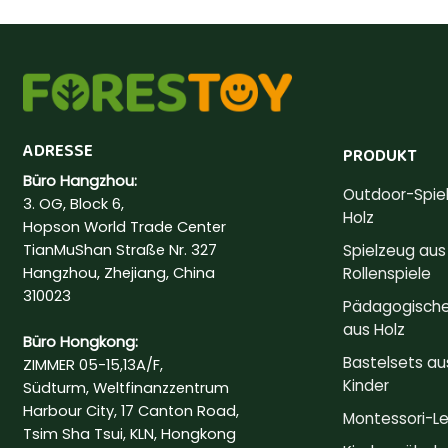
ADRESSE
PRODUKT
Büro Hangzhou:
Outdoor-Spie
3. OG, Block 6,
Holz
Hopson World Trade Center
TianMuShan Straße Nr. 327
Spielzeug aus 
Hangzhou, Zhejiang, China
Rollenspiele
310023
Pädagogische
aus Holz
Büro Hongkong:
Bastelsets aus
ZIMMER 05-15,13A/F,
Kinder
Südturm, Weltfinanzzentrum
Harbour City, 17 Canton Road,
Montessori-L
Tsim Sha Tsui, KLN, Hongkong