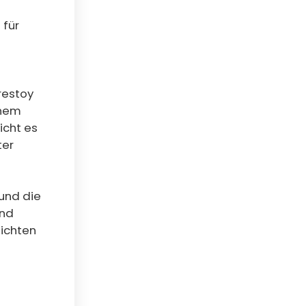
 für
restoy
inem
icht es
ter
und die
und
sichten