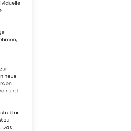
ividuelle
e
ge
nehmen,
zur
in neue
erden
iken und
truktur.
t zu
. Das