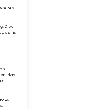
tweiten
g. Dies
das eine
 an
den, das
t.
ge zu
s,