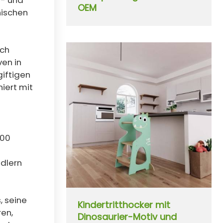
OEM
nischen
ich
en in
iftigen
iert mit
000
ndlern
, seine
Kindertritthocker mit
ren,
Dinosaurier-Motiv und