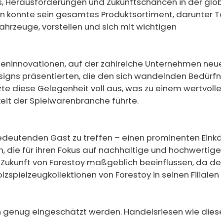
, Herausforderungen und Zukunftschancen in der glo
n konnte sein gesamtes Produktsortiment, darunter 
fahrzeuge, vorstellen und sich mit wichtigen
cheninnovationen, auf der zahlreiche Unternehmen neu
signs präsentierten, die den sich wandelnden Bedürfn
te diese Gelegenheit voll aus, was zu einem wertvoll
keit der Spielwarenbranche führte.
bedeutenden Gast zu treffen – einen prominenten Eink
, die für ihren Fokus auf nachhaltige und hochwertige
e Zukunft von Forestoy maßgeblich beeinflussen, da de
lzspielzeugkollektionen von Forestoy in seinen Filialen
h genug eingeschätzt werden. Handelsriesen wie die