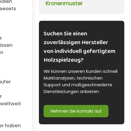
balen
Kronenmuster
Teesets
Suchen Sie einen
e
zuverlässigen Hersteller
issen
von individuell gefertigtem
en
Holzspielzeug?
Wir können unseren Kunden schnell
Marktanalysen, technischen
äufer
Support und maßgeschneiderte
Dienstleistungen anbieten.
r
 weltweit
Nehmen Sie Kontakt auf
ser haben