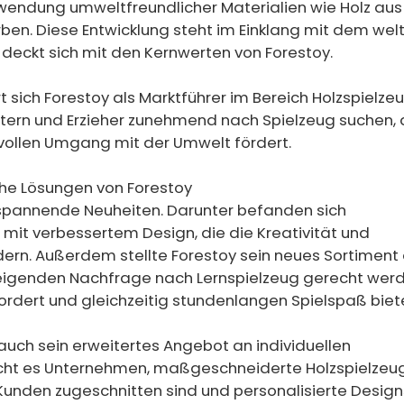
rwendung umweltfreundlicher Materialien wie Holz aus
rben. Diese Entwicklung steht im Einklang mit dem wel
eckt sich mit den Kernwerten von Forestoy.
t sich Forestoy als Marktführer im Bereich Holzspielzeu
Eltern und Erzieher zunehmend nach Spielzeug suchen, 
ollen Umgang mit der Umwelt fördert.
che Lösungen von Forestoy
 spannende Neuheiten. Darunter befanden sich
s mit verbessertem Design, die die Kreativität und
dern. Außerdem stellte Forestoy sein neues Sortiment
steigenden Nachfrage nach Lernspielzeug gerecht wer
ordert und gleichzeitig stundenlangen Spielspaß biete
uch sein erweitertes Angebot an individuellen
icht es Unternehmen, maßgeschneiderte Holzspielzeu
r Kunden zugeschnitten sind und personalisierte Design