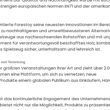
r strengen europäischen Normen EN71 und der amerika
tierte Forestoy seine neuesten Innovationen im Bere
s zu nachhaltigeren und umweltbewussteren Alternativ
pielzeuge aus nachwachsenden Rohstoffen und mit ung
nt für verantwortungsvoll beschafftes Holz, kombin
s Spielzeug sicher, unterhaltsam und lehrreich ist.
 und Vernetzung
r größten Veranstaltungen ihrer Art und zieht über 2.
ehmen eine Plattform, um sich zu vernetzen, neue
Produkte einem globalen Publikum aus Einkäufern, Hä
ht das kontinuierliche Engagement des Unternehmens
etet nicht nur die Möglichkeit, Produkte zu präsentie