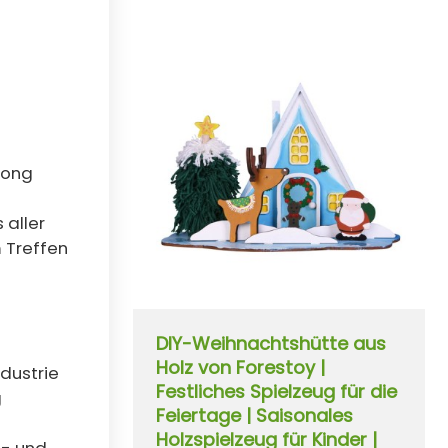
Hong
 aller
 Treffen
DIY-Weihnachtshütte aus
Holz von Forestoy |
dustrie
Festliches Spielzeug für die
g
Feiertage | Saisonales
Holzspielzeug für Kinder |
I- und