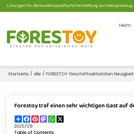
Lösungen für die kundenspezifische Herstellung von Holzspielzeug
Heim
Erkunde den verspielten Wald
/
/
Startseite
alle
FORESTOY Geschäftsaktivitäten Neuigkei
Forestoy traf einen sehr wichtigen Gast auf
Share
Facebook
Pinterest
Mastodon
WhatsApp
X
2025/1/8
Table of Contents