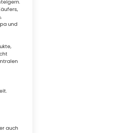
teigern.
äufers,
,
opa und
ukte,
cht
ntralen
it.
ter auch