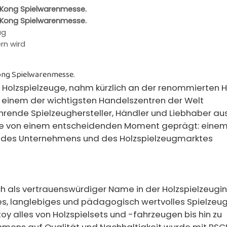
g Kong Spielwarenmesse.
g Kong Spielwarenmesse.
ug
ern wird
Kong Spielwarenmesse.
er Holzspielzeuge, nahm kürzlich an der renommierten 
in einem der wichtigsten Handelszentren der Welt
rende Spielzeughersteller, Händler und Liebhaber aus
de von einem entscheidenden Moment geprägt: einem
t des Unternehmens und des Holzspielzeugmarktes
ch als vertrauenswürdiger Name in der Holzspielzeugin
es, langlebiges und pädagogisch wertvolles Spielzeu
oy alles von Holzspielsets und -fahrzeugen bis hin zu
ehmens auf Qualität und Nachhaltigkeit wurde mit BSC