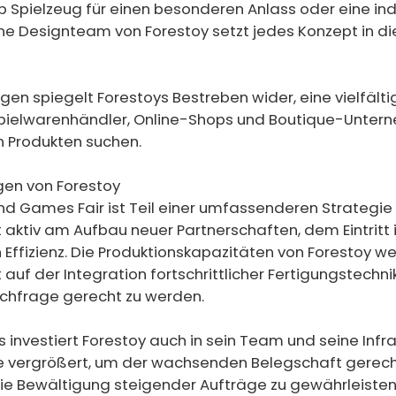
b Spielzeug für einen besonderen Anlass oder eine ind
ene Designteam von Forestoy setzt jedes Konzept in di
en spiegelt Forestoys Bestreben wider, eine vielfälti
pielwarenhändler, Online-Shops und Boutique-Unter
n Produkten suchen.
gen von Forestoy
d Games Fair ist Teil einer umfassenderen Strategie 
aktiv am Aufbau neuer Partnerschaften, dem Eintritt 
 Effizienz. Die Produktionskapazitäten von Forestoy w
 auf der Integration fortschrittlicher Fertigungstechn
chfrage gerecht zu werden.
nvestiert Forestoy auch in sein Team und seine Infras
e vergrößert, um der wachsenden Belegschaft gerech
e Bewältigung steigender Aufträge zu gewährleisten