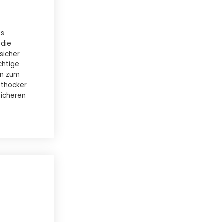
es
 die
 sicher
chtige
en zum
tthocker
sicheren