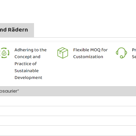
und Rädern
osaurier“