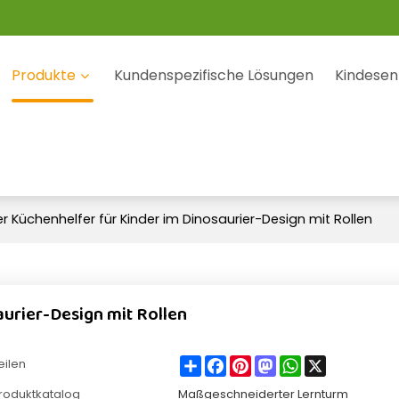
Produkte
Kundenspezifische Lösungen
Kindesen
r Küchenhelfer für Kinder im Dinosaurier-Design mit Rollen
aurier-Design mit Rollen
Share
Facebook
Pinterest
Mastodon
WhatsApp
X
eilen
roduktkatalog
Maßgeschneiderter Lernturm