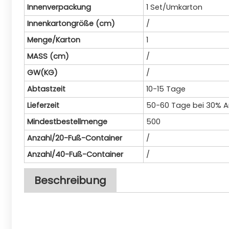
Innenverpackung
1 Set/Umkarton
Innenkartongröße (cm)
/
Menge/Karton
1
MASS (cm)
/
GW(KG)
/
Abtastzeit
10-15 Tage
Lieferzeit
50-60 Tage bei 30% 
Mindestbestellmenge
500
Anzahl/20-Fuß-Container
/
Anzahl/40-Fuß-Container
/
Beschreibung