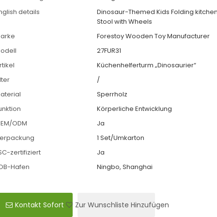
nglish details
Dinosaur-Themed Kids Folding kitchen
Stool with Wheels
arke
Forestoy Wooden Toy Manufacturer
odell
27FUR31
rtikel
Küchenhelferturm „Dinosaurier“
lter
/
aterial
Sperrholz
unktion
Körperliche Entwicklung
EM/ODM
Ja
erpackung
1 Set/Umkarton
SC-zertifiziert
Ja
OB-Hafen
Ningbo, Shanghai
Kontakt Sofort
Zur Wunschliste Hinzufügen