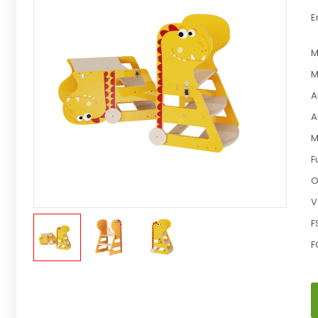
E
M
M
A
A
M
F
O
V
F
F