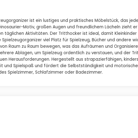
eugorganizer ist ein lustiges und praktisches Möbelstück, das jed
inosaurier-Motiv, großen Augen und freundlichem Lächeln zieht er
 täglichen Aktivitäten. Der Tritthocker ist ideal, damit Kleinkinder
Spielzeugorganizer viel Platz für Spielzeug, Bücher und andere wi
icht von Raum zu Raum bewegen, was das Aufräumen und Organisier
ehrere Ablagen, um Spielzeug ordentlich zu verstauen, und der Tri
euen Herausforderungen. Hergestellt aus strapazierfähigen, kinder
heit und Spielspaß und fördert die Selbstständigkeit und motorische
 jedes Spielzimmer, Schlafzimmer oder Badezimmer.