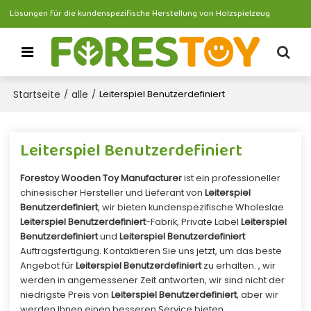
Lösungen für die kundenspezifische Herstellung von Holzspielzeug
Startseite
alle
/
/
Leiterspiel Benutzerdefiniert
Leiterspiel Benutzerdefiniert
Forestoy Wooden Toy Manufacturer
ist ein professioneller
chinesischer Hersteller und Lieferant von
Leiterspiel
Benutzerdefiniert
, wir bieten kundenspezifische Wholeslae
Leiterspiel Benutzerdefiniert
-Fabrik, Private Label
Leiterspiel
Benutzerdefiniert
und
Leiterspiel Benutzerdefiniert
Auftragsfertigung. Kontaktieren Sie uns jetzt, um das beste
Angebot für
Leiterspiel Benutzerdefiniert
zu erhalten. , wir
werden in angemessener Zeit antworten, wir sind nicht der
niedrigste Preis von
Leiterspiel Benutzerdefiniert
, aber wir
werden Ihnen einen besseren Service bieten.