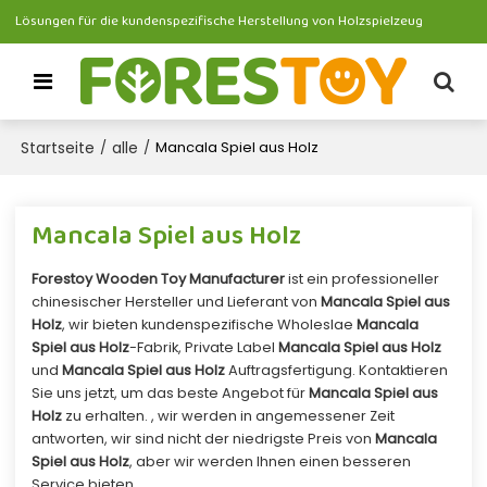
Lösungen für die kundenspezifische Herstellung von Holzspielzeug
Startseite
alle
/
/
Mancala Spiel aus Holz
Mancala Spiel aus Holz
Forestoy Wooden Toy Manufacturer
ist ein professioneller
chinesischer Hersteller und Lieferant von
Mancala Spiel aus
Holz
, wir bieten kundenspezifische Wholeslae
Mancala
Spiel aus Holz
-Fabrik, Private Label
Mancala Spiel aus Holz
und
Mancala Spiel aus Holz
Auftragsfertigung. Kontaktieren
Sie uns jetzt, um das beste Angebot für
Mancala Spiel aus
Holz
zu erhalten. , wir werden in angemessener Zeit
antworten, wir sind nicht der niedrigste Preis von
Mancala
Spiel aus Holz
, aber wir werden Ihnen einen besseren
Service bieten.