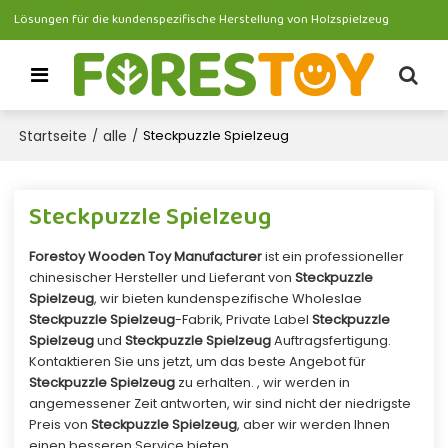
Lösungen für die kundenspezifische Herstellung von Holzspielzeug
Startseite
alle
/
/
Steckpuzzle Spielzeug
Steckpuzzle Spielzeug
Forestoy Wooden Toy Manufacturer
ist ein professioneller
chinesischer Hersteller und Lieferant von
Steckpuzzle
Spielzeug
, wir bieten kundenspezifische Wholeslae
Steckpuzzle Spielzeug
-Fabrik, Private Label
Steckpuzzle
Spielzeug
und
Steckpuzzle Spielzeug
Auftragsfertigung.
Kontaktieren Sie uns jetzt, um das beste Angebot für
Steckpuzzle Spielzeug
zu erhalten. , wir werden in
angemessener Zeit antworten, wir sind nicht der niedrigste
Preis von
Steckpuzzle Spielzeug
, aber wir werden Ihnen
einen besseren Service bieten.