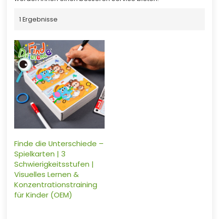
1 Ergebnisse
Finde die Unterschiede –
Spielkarten | 3
Schwierigkeitsstufen |
Visuelles Lernen &
Konzentrationstraining
für Kinder (OEM)