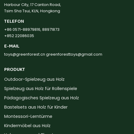
Harbour City, 17 Canton Road,
Tsim Sha Tsui, KLN, Hongkong
TELEFON
+86 0571-88979816, 88971873
+852 22086035
E-MAIL
toys@greenforest.cn
greenforesttoys@gmail.com
PRODUKT
Outdoor-Spielzeug aus Holz
Spielzeug aus Holz für Rollenspiele
Pädagogisches Spielzeug aus Holz
Bastelsets aus Holz für Kinder
Montessori-Lerntürme
Kindermöbel aus Holz