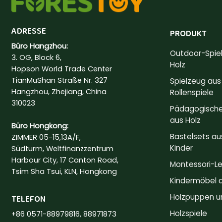
ADRESSE
PRODUKT
Büro Hangzhou:
Outdoor-Spie
3. OG, Block 6,
Holz
Hopson World Trade Center
TianMuShan Straße Nr. 327
Spielzeug aus 
Hangzhou, Zhejiang, China
Rollenspiele
310023
Pädagogische
aus Holz
Büro Hongkong:
Bastelsets aus
ZIMMER 05-15,13A/F,
Kinder
Südturm, Weltfinanzzentrum
Harbour City, 17 Canton Road,
Montessori-L
Tsim Sha Tsui, KLN, Hongkong
Kindermöbel a
Holzpuppen u
TELEFON
Holzspiele
+86 0571-88979816, 88971873