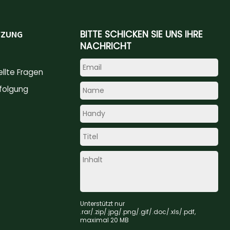
TZUNG
BITTE SCHICKEN SIE UNS IHRE
NACHRICHT
ellte Fragen
folgung
Unterstützt nur
.rar/.zip/.jpg/.png/.gif/.doc/.xls/.pdf,
maximal 20 MB