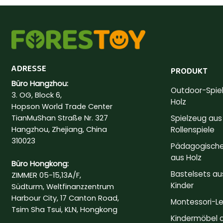
ADRESSE
PRODUKT
Büro Hangzhou:
Outdoor-Spie
3. OG, Block 6,
Holz
Hopson World Trade Center
TianMuShan Straße Nr. 327
Spielzeug aus 
Hangzhou, Zhejiang, China
Rollenspiele
310023
Pädagogische
aus Holz
Büro Hongkong:
Bastelsets aus
ZIMMER 05-15,13A/F,
Kinder
Südturm, Weltfinanzzentrum
Harbour City, 17 Canton Road,
Montessori-L
Tsim Sha Tsui, KLN, Hongkong
Kindermöbel a